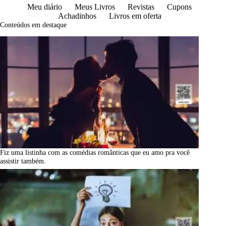
Meu diário
Meus Livros
Revistas
Cupons
Achadinhos
Livros em oferta
Conteúdos em destaque
Fiz uma listinha com as comédias românticas que eu amo pra você
assistir também.