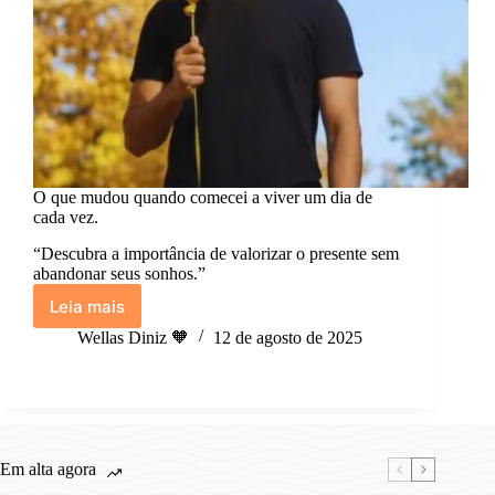
O que mudou quando comecei a viver um dia de
cada vez.
“Descubra a importância de valorizar o presente sem
abandonar seus sonhos.”
Leia mais
O
que
Wellas Diniz 🧡
12 de agosto de 2025
mudou
quando
comecei
a
viver
um
Em alta agora
dia