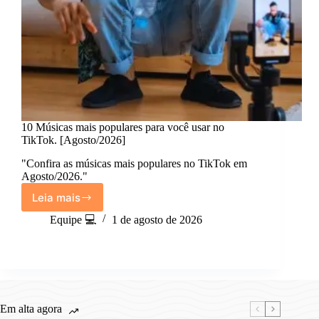
10 Músicas mais populares para você usar no
TikTok. [Agosto/2026]
"Confira as músicas mais populares no TikTok em
Agosto/2026."
Leia mais
10
Músicas
Equipe 💻
1 de agosto de 2026
mais
populares
para
você
usar
no
Em alta agora
TikTok.