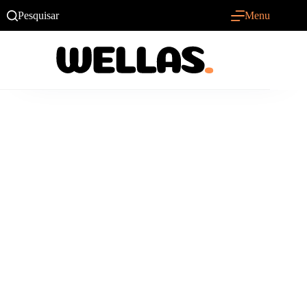
Pular
Pesquisar
Menu
para
o
conteúdo