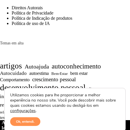
Direitos Autorais
Política de Privacidade
Política de Indicação de produtos
Política de uso de IA
Temas em alta
artigos
autoconhecimento
Autoajuda
Autocuidado
autoestima
bem estar
Bem-Estar
crescimento pessoal
Comportamento
desenvolvimento pessoal
dicas
Motivação
Utilizamos cookies para lhe proporcionar a melhor
inspiração
produtividade
Projetos autorais
experiência no nosso site. Você pode descobrir mais sobre
Reflexões
Reflexões de Vida
reflexão
quais cookies estamos usando ou desligá-los em
configurações
.
Saúde Mental
superação
resiliência
relacionamentos
textos curtos
vídeos
Ok, entendi.
Avctoris Copyright ©
2026 -
WELLAS | Pensamentos &
Ideias
- Todos os direitos reservados | Proibida cópia total ou