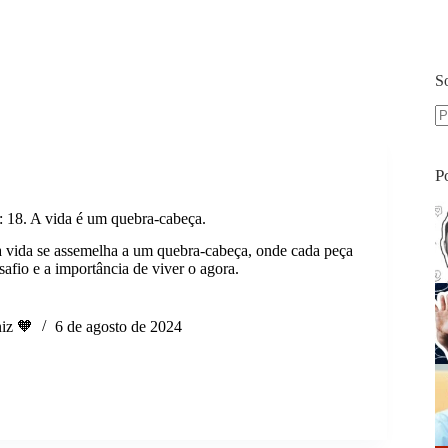
S
S
re
P
. A vida é um quebra-cabeça.
 vida se assemelha a um quebra-cabeça, onde cada peça
afio e a importância de viver o agora.
EXTO:
iz 🧡
6 de agosto de 2024