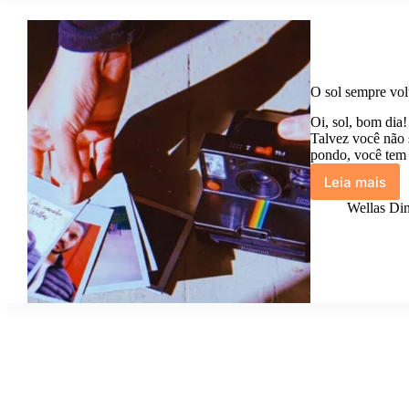
O sol sempre vol
Oi, sol, bom dia!
Talvez você não 
pondo, você tem
Leia mais
O
sol
Wellas Din
sempre
volta
pra
dizer
bom
dia.