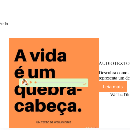
vida
ÁUDIOTEXTO: 18
Descubra como a
representa um des
Leia mais
ÁUDIOT
18.
Wellas Din
A
vida
é
um
quebra-
cabeça.