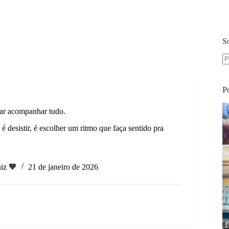
S
S
re
P
tar acompanhar tudo.
é desistir, é escolher um ritmo que faça sentido pra
iz 🧡
21 de janeiro de 2026
nhar