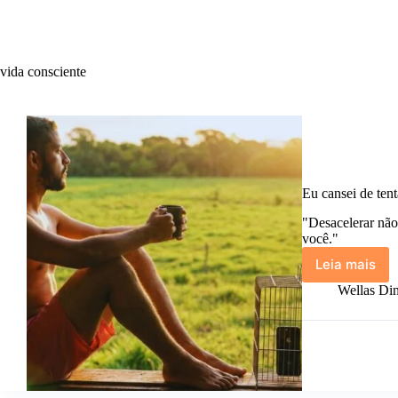
vida consciente
Eu cansei de ten
"Desacelerar não 
você."
Leia mais
Eu
cansei
Wellas Din
de
tentar
acompa
tudo.