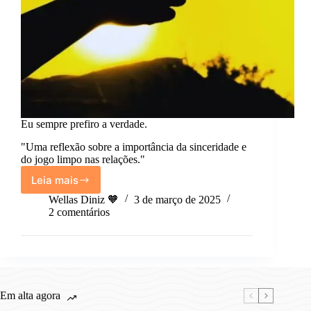
Eu sempre prefiro a verdade.
"Uma reflexão sobre a importância da sinceridade e
do jogo limpo nas relações."
Leia mais
Eu
sempre
Wellas Diniz 🧡
3 de março de 2025
prefiro
2 comentários
a
verdade.
Em alta agora