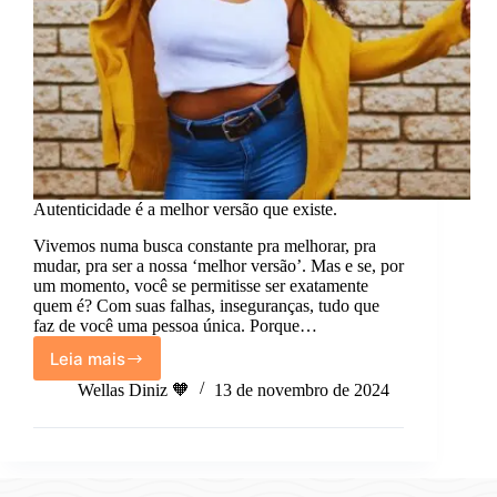
Autenticidade é a melhor versão que existe.
Vivemos numa busca constante pra melhorar, pra
mudar, pra ser a nossa ‘melhor versão’. Mas e se, por
um momento, você se permitisse ser exatamente
quem é? Com suas falhas, inseguranças, tudo que
faz de você uma pessoa única. Porque…
Leia mais
Autenticidade
é
Wellas Diniz 🧡
13 de novembro de 2024
a
melhor
versão
que
existe.