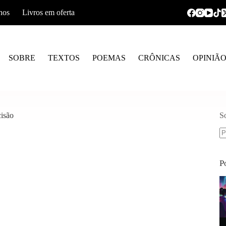
hos
Livros em oferta
SOBRE
TEXTOS
POEMAS
CRÔNICAS
OPINIÃ
cisão
S
S
re
P