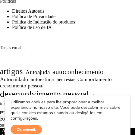
Políticas
Direitos Autorais
Política de Privacidade
Política de Indicação de produtos
Política de uso de IA
Temas em alta
artigos
autoconhecimento
Autoajuda
Autocuidado
autoestima
Comportamento
bem estar
crescimento pessoal
desenvolvimento pessoal
dicas
Motivação
Utilizamos cookies para lhe proporcionar a melhor
inspiração
Maturidade
Persistência
experiência no nosso site. Você pode descobrir mais sobre
Reflexões
reflexão
produtividade
Projetos autorais
quais cookies estamos usando ou desligá-los em
Reflexões de Vida
Saúde Mental
configurações
.
relacionamentos
superação
textos curtos
vídeos
Ok, entendi.
Avctoris Copyright ©
2026 -
WELLAS | Pensamentos &