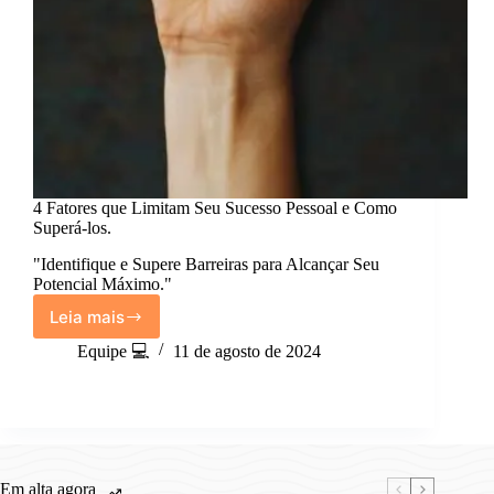
4 Fatores que Limitam Seu Sucesso Pessoal e Como
Superá-los.
"Identifique e Supere Barreiras para Alcançar Seu
Potencial Máximo."
Leia mais
4
Fatores
Equipe 💻
11 de agosto de 2024
que
Limitam
Seu
Sucesso
Pessoal
e
Em alta agora
Como