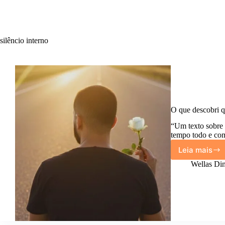
silêncio interno
O que descobri qu
“Um texto sobre 
tempo todo e com
Leia mais
O
que
Wellas Din
descob
quand
parei
de
tentar
explica