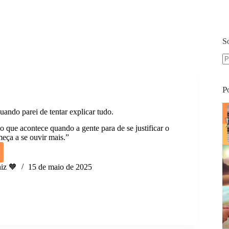
S
S
re
P
ando parei de tentar explicar tudo.
o que acontece quando a gente para de se justificar o
eça a se ouvir mais.”
iz 🧡
15 de maio de 2025
ri
o
r