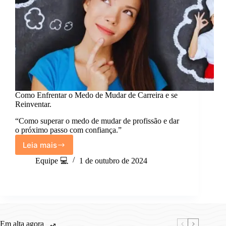
Como Enfrentar o Medo de Mudar de Carreira e se
Reinventar.
“Como superar o medo de mudar de profissão e dar
o próximo passo com confiança.”
Leia mais
Como
Enfrentar
Equipe 💻
1 de outubro de 2024
o
Medo
de
Mudar
de
Carreira
Em alta agora
e