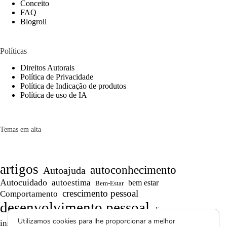
Conceito
FAQ
Blogroll
Políticas
Direitos Autorais
Política de Privacidade
Política de Indicação de produtos
Política de uso de IA
Temas em alta
artigos
autoconhecimento
Autoajuda
Autocuidado
autoestima
bem estar
Bem-Estar
crescimento pessoal
Comportamento
desenvolvimento pessoal
dicas
Motivação
Utilizamos cookies para lhe proporcionar a melhor
inspiração
produtividade
Persistência