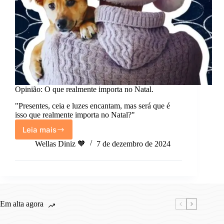
Opinião: O que realmente importa no Natal.
"Presentes, ceia e luzes encantam, mas será que é
isso que realmente importa no Natal?"
Leia mais
Opinião:
O
Wellas Diniz 🧡
7 de dezembro de 2024
que
realmente
importa
no
Natal.
Em alta agora