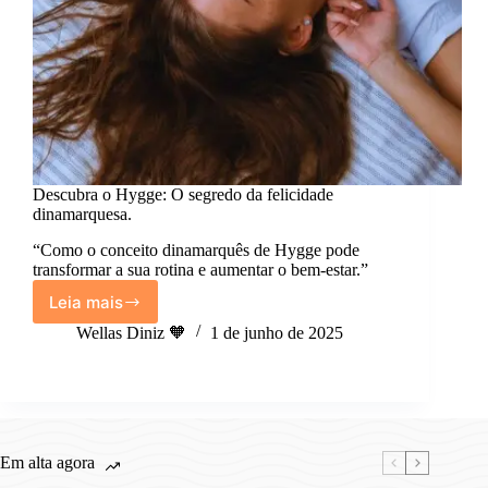
Descubra o Hygge: O segredo da felicidade
dinamarquesa.
“Como o conceito dinamarquês de Hygge pode
transformar a sua rotina e aumentar o bem-estar.”
Leia mais
Descubra
o
Wellas Diniz 🧡
1 de junho de 2025
Hygge:
O
segredo
da
felicidade
dinamarquesa.
Em alta agora