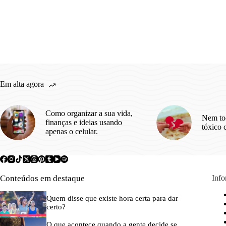
Em alta agora
Como organizar a sua vida,
Nem to
finanças e ideias usando
tóxico 
apenas o celular.
Conteúdos em destaque
Inf
Quem disse que existe hora certa para dar
certo?
O que acontece quando a gente decide se