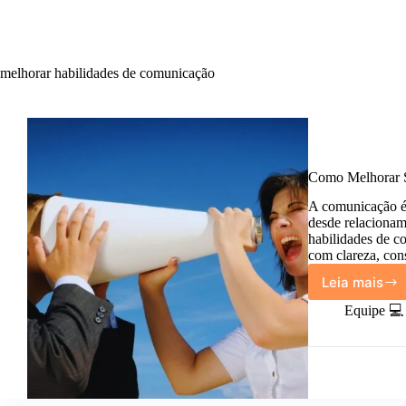
melhorar habilidades de comunicação
Como Melhorar S
A comunicação é 
desde relacionam
habilidades de c
com clareza, con
Leia mais
Como
Melhor
Equipe 💻
Suas
Habili
de
Comuni