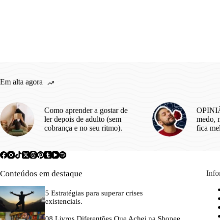
Em alta agora
Como aprender a gostar de
OPINIÃ
ler depois de adulto (sem
medo, m
cobrança e no seu ritmo).
fica me
Conteúdos em destaque
Inf
5 Estratégias para superar crises
existenciais.
08 Livros Diferentões Que Achei na Shopee