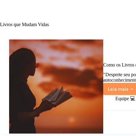
Livros que Mudam Vidas
Como os Livros 
"Desperte seu po
autoconheciment
Leia mais
Como
os
Equipe 💻
Livros
de
Autoco
Podem
Transf
Sua