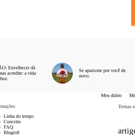
O: Envelhecer dá
Se apaixone por você de
as acredite: a vida
novo.
lhor.
Meu diário
Me
ormações
Temas e
Linha do tempo
Conceito
FAQ
artig
Blogroll