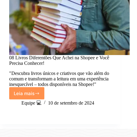
08 Livros Diferentões Que Achei na Shopee e Você
Precisa Conhecer!
"Descubra livros únicos e criativos que vão além do
comum e transformam a leitura em uma experiência
inesquecível – todos disponíveis na Shopee!"
Leia mais
08
Livros
Equipe 💻
10 de setembro de 2024
Diferentões
Que
Achei
na
Shopee
e