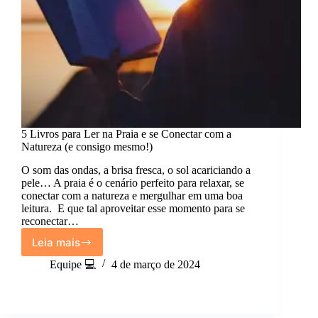
5 Livros para Ler na Praia e se Conectar com a
Natureza (e consigo mesmo!)
O som das ondas, a brisa fresca, o sol acariciando a
pele… A praia é o cenário perfeito para relaxar, se
conectar com a natureza e mergulhar em uma boa
leitura. E que tal aproveitar esse momento para se
reconectar…
Leia mais
5
Livros
Equipe 💻
4 de março de 2024
para
Ler
na
Praia