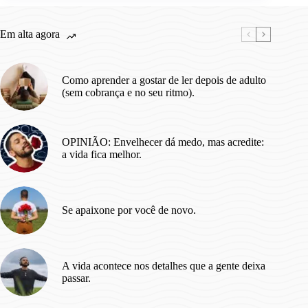
e
se
Em alta agora
Conectar
com
a
Natureza
Como aprender a gostar de ler depois de adulto
(e
(sem cobrança e no seu ritmo).
consigo
mesmo!)
OPINIÃO: Envelhecer dá medo, mas acredite:
a vida fica melhor.
Se apaixone por você de novo.
A vida acontece nos detalhes que a gente deixa
passar.