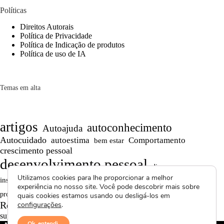
Políticas
Direitos Autorais
Política de Privacidade
Política de Indicação de produtos
Política de uso de IA
Temas em alta
artigos
autoconhecimento
Autoajuda
Autocuidado
autoestima
Comportamento
bem estar
crescimento pessoal
desenvolvimento pessoal
dicas
Motivação
Utilizamos cookies para lhe proporcionar a melhor
inspiração
Maturidade
Persistência
experiência no nosso site. Você pode descobrir mais sobre
Reflexões
reflexão
produtividade
Projetos autorais
quais cookies estamos usando ou desligá-los em
Reflexões de Vida
Saúde Mental
configurações
.
relacionamentos
superação
textos curtos
vídeos
Ok, entendi.