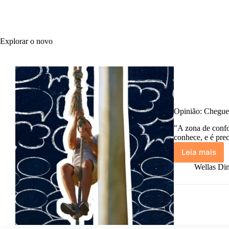
Explorar o novo
Opinião: Cheguei
"A zona de confo
conhece, e é pre
Leia mais
Opinião:
Cheguei
Wellas Din
à
conclus
que
zona
de
confort