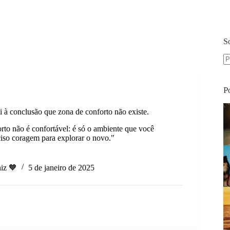
S
S
re
P
 à conclusão que zona de conforto não existe.
rto não é confortável: é só o ambiente que você
ciso coragem para explorar o novo."
iz 🧡
5 de janeiro de 2025
ão
o