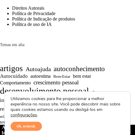
Direitos Autorais
Política de Privacidade
Política de Indicação de produtos
Política de uso de IA
Temas em alta
artigos
autoconhecimento
Autoajuda
Autocuidado
autoestima
bem estar
Bem-Estar
crescimento pessoal
Comportamento
desenvolvimento pessoal
dicas
Motivação
Utilizamos cookies para lhe proporcionar a melhor
inspiração
produtividade
Projetos autorais
experiência no nosso site. Você pode descobrir mais sobre
Reflexões
Reflexões de Vida
reflexão
quais cookies estamos usando ou desligá-los em
configurações
.
Saúde Mental
superação
resiliência
relacionamentos
textos curtos
vídeos
Ok, entendi.
Avctoris Copyright ©
2026 -
WELLAS | Pensamentos &
Ideias
- Todos os direitos reservados | Proibida cópia total ou