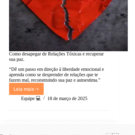
Como desapegar de Relações Tóxicas e recuperar
sua paz.
“Dê um passo em direção à liberdade emocional e
aprenda como se desprender de relações que te
fazem mal, reconstruindo sua paz e autoestima.”
Leia mais
Como
desapegar
Equipe 💻
18 de março de 2025
de
Relações
Tóxicas
e
recuperar
sua