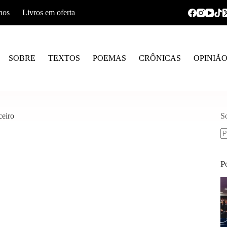
hos
Livros em oferta
SOBRE
TEXTOS
POEMAS
CRÔNICAS
OPINIÃ
ceiro
S
S
re
P