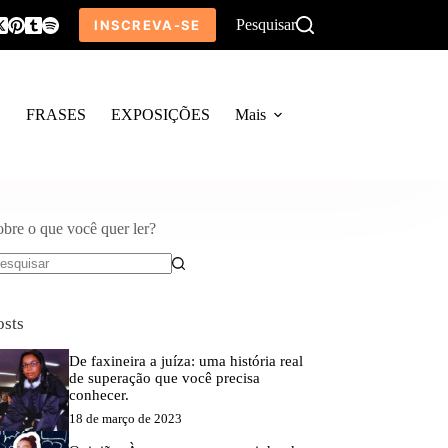
Pesquisar
INSCREVA-SE
O
FRASES
EXPOSIÇÕES
Mais
obre o que você quer ler?
em
sultados
osts
De faxineira a juíza: uma história real
de superação que você precisa
conhecer.
18 de março de 2023