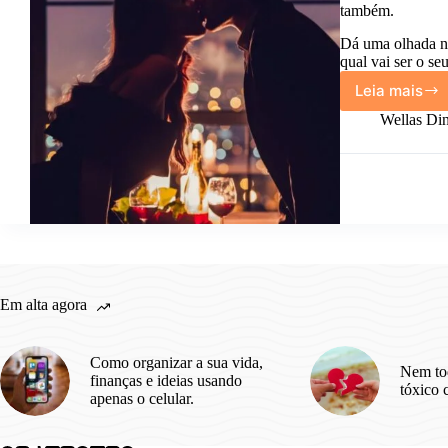
também.
Dá uma olhada nes
qual vai ser o se
Leia mais
Fiz
uma
Wellas Din
listinh
com
as
coméd
românt
que
eu
amo
pra
Em alta agora
você
assisti
també
Como organizar a sua vida,
Nem to
finanças e ideias usando
tóxico 
apenas o celular.