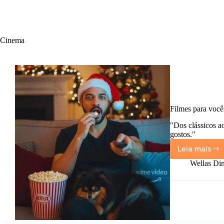
Cinema
Filmes para você 
"Dos clássicos a
gostos."
Leia mais
Filmes
para
Wellas Din
você
entrar
no
clima
do
Natal.