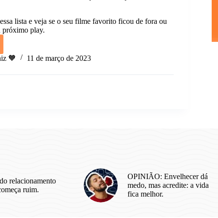
sa lista e veja se o seu filme favorito ficou de fora ou
u próximo play.
iz 🧡
11 de março de 2023
a
ias
icas
r
m.
OPINIÃO: Envelhecer dá
do relacionamento
medo, mas acredite: a vida
começa ruim.
fica melhor.