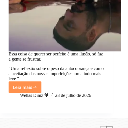
Essa coisa de querer ser perfeito é uma ilusão, só faz
a gente se frustrar.
"Uma reflexão sobre o peso da autocobrança e como
a aceitação das nossas imperfeições torna tudo mais
leve."
Leia mais
Essa
coisa
Wellas Diniz 🧡
28 de julho de 2026
de
querer
ser
perfeito
é
uma