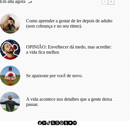
Em alta agora
ilusão,
só
faz
Como aprender a gostar de ler depois de adulto
a
(sem cobrança e no seu ritmo).
gente
se
frustrar.
OPINIÃO: Envelhecer dá medo, mas acredite:
a vida fica melhor.
Se apaixone por você de novo.
A vida acontece nos detalhes que a gente deixa
passar.