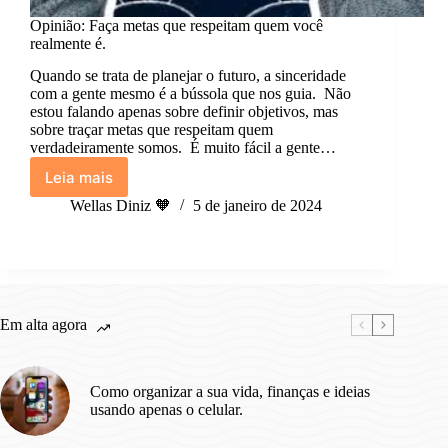
Opinião: Faça metas que respeitam quem você
realmente é.
Quando se trata de planejar o futuro, a sinceridade
com a gente mesmo é a bússola que nos guia. Não
estou falando apenas sobre definir objetivos, mas
sobre traçar metas que respeitam quem
verdadeiramente somos. É muito fácil a gente…
Leia mais
Opinião:
Faça
Wellas Diniz 🧡
5 de janeiro de 2024
metas
que
respeitam
quem
você
realmente
Em alta agora
é.
Como organizar a sua vida, finanças e ideias
usando apenas o celular.