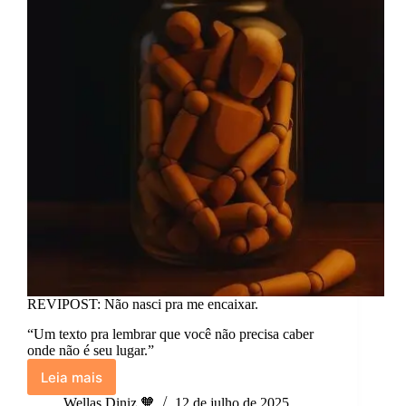
REVIPOST: Não nasci pra me encaixar.
“Um texto pra lembrar que você não precisa caber
onde não é seu lugar.”
Leia mais
REVIPOST:
Não
Wellas Diniz 🧡
12 de julho de 2025