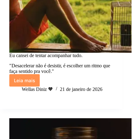
Eu cansei de tentar acompanhar tudo.
"Desacelerar não é desistir, é escolher um ritmo que
faça sentido pra você."
Leia mais
Eu
cansei
Wellas Diniz 🧡
21 de janeiro de 2026
de
tentar
acompanhar
tudo.