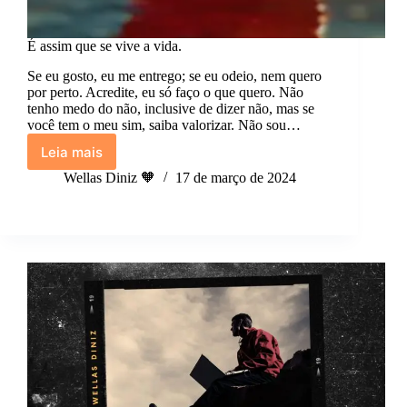
É assim que se vive a vida.
Se eu gosto, eu me entrego; se eu odeio, nem quero
por perto. Acredite, eu só faço o que quero. Não
tenho medo do não, inclusive de dizer não, mas se
você tem o meu sim, saiba valorizar. Não sou…
Leia mais
É
assim
Wellas Diniz 🧡
17 de março de 2024
que
se
vive
a
vida.