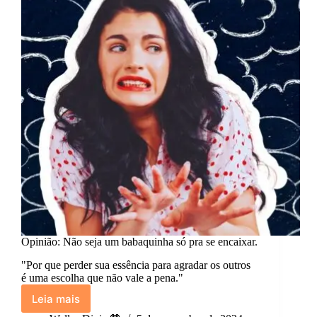
Opinião: Não seja um babaquinha só pra se encaixar.
"Por que perder sua essência para agradar os outros
é uma escolha que não vale a pena."
Leia mais
Opinião: