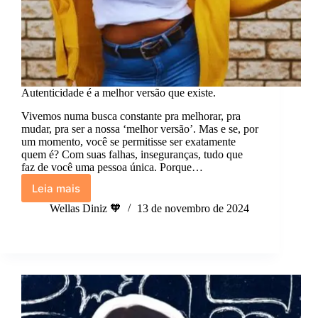
Autenticidade é a melhor versão que existe.
Vivemos numa busca constante pra melhorar, pra
mudar, pra ser a nossa ‘melhor versão’. Mas e se, por
um momento, você se permitisse ser exatamente
quem é? Com suas falhas, inseguranças, tudo que
faz de você uma pessoa única. Porque…
Leia mais
Autenticidade
é
Wellas Diniz 🧡
13 de novembro de 2024
a
melhor
versão
que
existe.