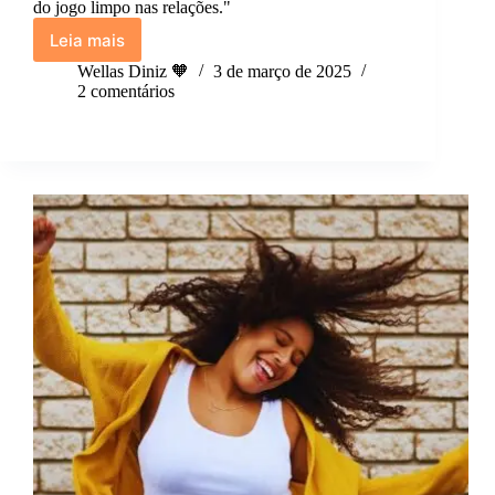
do jogo limpo nas relações."
Leia mais
Eu
sempre
Wellas Diniz 🧡
3 de março de 2025
prefiro
2 comentários
a
verdade.