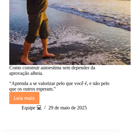
Como construir autoestima sem depender da
aprovação alheia.
“Aprenda a se valorizar pelo que você é, e não pelo
que os outros esperam.”
Leia mais
Como
construir
Equipe 💻
29 de maio de 2025
autoestima
sem
depender
da
aprovação