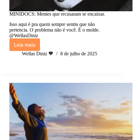
MINIDOCS: Mentes que recusaram se encaixar.
Isso aqui é pra quem sempre sentiu que não
pertencia. O problema não é você. É o molde.
@WellasDiniz
Leia mais
MINIDOCS:
Mentes
Wellas Diniz 🧡
8 de julho de 2025
que
recusaram
se
encaixar.