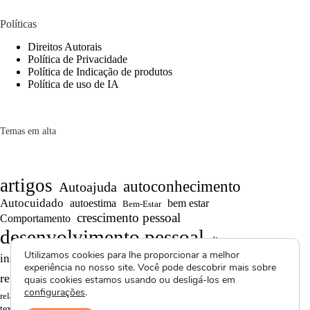
Políticas
Direitos Autorais
Política de Privacidade
Política de Indicação de produtos
Política de uso de IA
Temas em alta
artigos
autoconhecimento
Autoajuda
Autocuidado
autoestima
bem estar
Bem-Estar
crescimento pessoal
Comportamento
desenvolvimento pessoal
dicas
Motivação
Utilizamos cookies para lhe proporcionar a melhor
inspiração
produtividade
Projetos autorais
experiência no nosso site. Você pode descobrir mais sobre
Reflexões
Reflexões de Vida
reflexão
quais cookies estamos usando ou desligá-los em
configurações
.
Saúde Mental
superação
resiliência
relacionamentos
textos curtos
vídeos