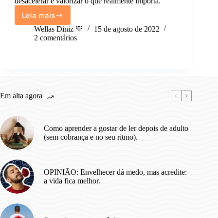
desacelerar e valorizar o que realmente importa.
Leia mais
30
coisas
Wellas Diniz 🧡
15 de agosto de 2022
que
2 comentários
aprendi
ao
completar
30
anos.
Em alta agora
Como aprender a gostar de ler depois de adulto
(sem cobrança e no seu ritmo).
OPINIÃO: Envelhecer dá medo, mas acredite:
a vida fica melhor.