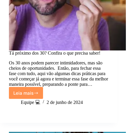
Tá próximo dos 30? Confira o que precisa saber!
Os 30 anos podem parecer intimidadores, mas são
cheios de oportunidades. Então, para fechar essa
fase com tudo, aqui vão algumas dicas práticas para
você começar já agora e terminar essa fase da melhor
maneira possível, preparando a ponte para…
Leia mais
Tá
próximo
Equipe 💻
2 de junho de 2024
dos
30?
Confira
o
que