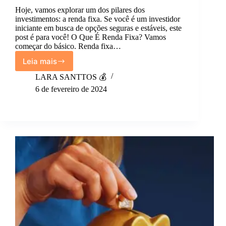
Hoje, vamos explorar um dos pilares dos
investimentos: a renda fixa. Se você é um investidor
iniciante em busca de opções seguras e estáveis, este
post é para você! O Que É Renda Fixa? Vamos
começar do básico. Renda fixa…
Leia mais
Guia
para
LARA SANTTOS 💰
Iniciantes:
6 de fevereiro de 2024
Investindo
em
Renda
Fixa.