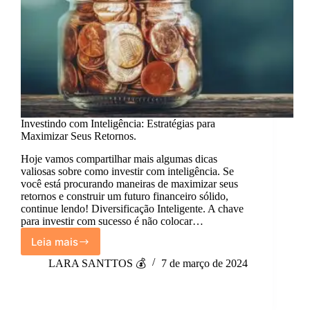
Investindo com Inteligência: Estratégias para
Maximizar Seus Retornos.
Hoje vamos compartilhar mais algumas dicas
valiosas sobre como investir com inteligência. Se
você está procurando maneiras de maximizar seus
retornos e construir um futuro financeiro sólido,
continue lendo! Diversificação Inteligente. A chave
para investir com sucesso é não colocar…
Leia mais
Investindo
com
LARA SANTTOS 💰
7 de março de 2024
Inteligência:
Estratégias
para