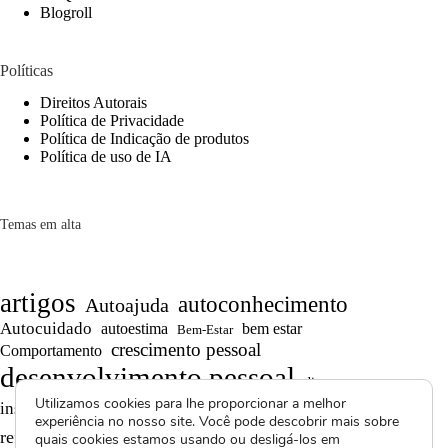
Blogroll
Políticas
Direitos Autorais
Política de Privacidade
Política de Indicação de produtos
Política de uso de IA
Temas em alta
artigos
autoconhecimento
Autoajuda
Autocuidado
autoestima
bem estar
Bem-Estar
crescimento pessoal
Comportamento
desenvolvimento pessoal
dicas
Motivação
Utilizamos cookies para lhe proporcionar a melhor
inspiração
produtividade
Projetos autorais
experiência no nosso site. Você pode descobrir mais sobre
Reflexões
Reflexões de Vida
reflexão
quais cookies estamos usando ou desligá-los em