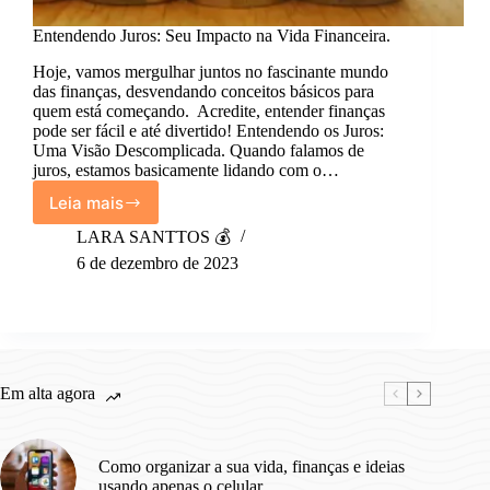
Entendendo Juros: Seu Impacto na Vida Financeira.
Hoje, vamos mergulhar juntos no fascinante mundo
das finanças, desvendando conceitos básicos para
quem está começando. Acredite, entender finanças
pode ser fácil e até divertido! Entendendo os Juros:
Uma Visão Descomplicada. Quando falamos de
juros, estamos basicamente lidando com o…
Leia mais
Entendendo
Juros:
LARA SANTTOS 💰
Seu
6 de dezembro de 2023
Impacto
na
Vida
Financeira.
Em alta agora
Como organizar a sua vida, finanças e ideias
usando apenas o celular.