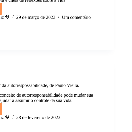
ra e cheia de reflexões sobre a vida.
iz 🧡
29 de março de 2023
Um comentário
e,
,
o.
a autorrespossabilidade, de Paulo Vieira.
onceito de autorresponsabilidade pode mudar sua
ajudar a assumir o controle da sua vida.
iz 🧡
28 de fevereiro de 2023