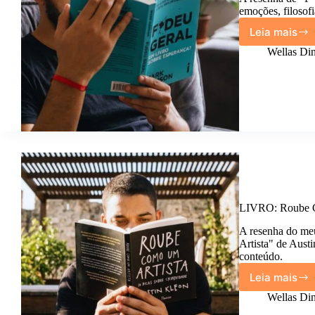
emoções, filosofi
Leia mais
LIVRO:
F*deu
Wellas Din
Geral,
do
Mark
Manso
LIVRO: Roube C
A resenha do me
Artista" de Aust
conteúdo.
Leia mais
LIVRO:
Roube
Wellas Din
Como