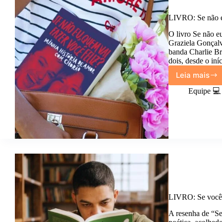
LIVRO: Se não eu
O livro Se não eu
Graziela Gonçalv
banda Charlie Br
dois, desde o in
Leia mais
LIVRO:
Se
Equipe 💻
não
eu,
quem
vai
fazer
você
feliz?
de
Grazie
Gonçal
LIVRO: Se você 
A resenha de “Se