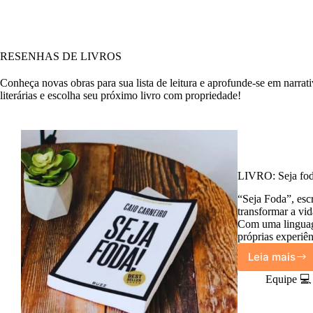
RESENHAS DE LIVROS
Conheça novas obras para sua lista de leitura e aprofunde-se em narrati
literárias e escolha seu próximo livro com propriedade!
LIVRO: Seja fod
“Seja Foda”, esc
transformar a vid
Com uma linguage
próprias experiê
Leia mais
LIVRO:
Seja
Equipe 💻
foda!
de