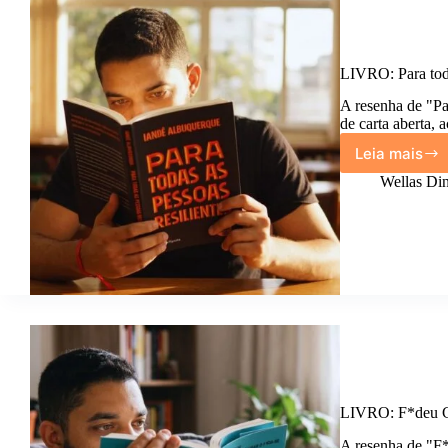
LIVRO: Para toda
A resenha de "Par
de carta aberta,
Leia mais
LIVRO:
Para
Wellas Din
todas
as
pessoa
resilie
do
Iandê
Albuqu
LIVRO: F*deu G
A resenha de "F