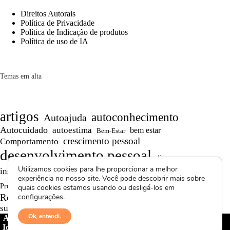
Direitos Autorais
Política de Privacidade
Política de Indicação de produtos
Política de uso de IA
Temas em alta
artigos
autoconhecimento
Autoajuda
Autocuidado
autoestima
bem estar
Bem-Estar
crescimento pessoal
Comportamento
desenvolvimento pessoal
dicas
Motivação
Utilizamos cookies para lhe proporcionar a melhor
inspiração
produtividade
Persistência
experiência no nosso site. Você pode descobrir mais sobre
Reflexões
reflexão
Projetos autorais
quais cookies estamos usando ou desligá-los em
Saúde Mental
Reflexões de Vida
configurações
.
resiliência
superação
textos curtos
vídeos
Ok, entendi.
Avctoris Copyright ©
2026 -
WELLAS | Pensamentos &
Ideias
- Todos os direitos reservados | Proibida cópia total ou