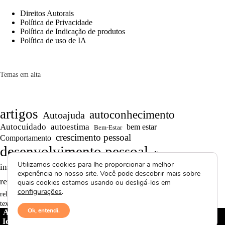
Direitos Autorais
Política de Privacidade
Política de Indicação de produtos
Política de uso de IA
Temas em alta
artigos
autoconhecimento
Autoajuda
Autocuidado
autoestima
bem estar
Bem-Estar
crescimento pessoal
Comportamento
desenvolvimento pessoal
dicas
Motivação
Utilizamos cookies para lhe proporcionar a melhor
inspiração
produtividade
Projetos autorais
experiência no nosso site. Você pode descobrir mais sobre
Reflexões
Reflexões de Vida
reflexão
quais cookies estamos usando ou desligá-los em
configurações
.
Saúde Mental
superação
resiliência
relacionamentos
textos curtos
vídeos
Ok, entendi.
Avctoris Copyright ©
2026 -
WELLAS | Pensamentos &
Ideias
- Todos os direitos reservados | Proibida cópia total ou