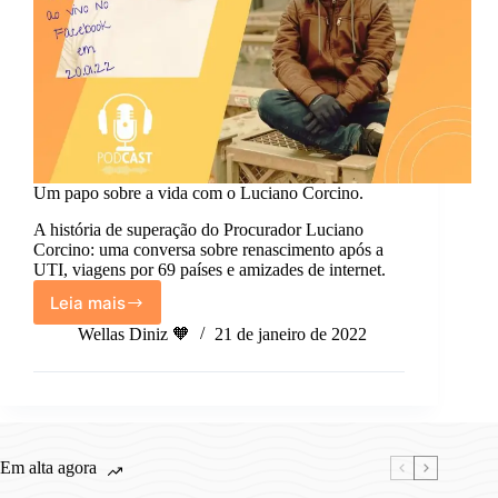
Um papo sobre a vida com o Luciano Corcino.
A história de superação do Procurador Luciano
Corcino: uma conversa sobre renascimento após a
UTI, viagens por 69 países e amizades de internet.
Leia mais
Um
papo
Wellas Diniz 🧡
21 de janeiro de 2022
sobre
a
vida
com
o
Luciano
Em alta agora
Corcino.