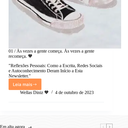
01 / Às vezes a gente começa. Às vezes a gente
recomeça. 🧡
"Reflexões Pessoais: Como a Escrita, Redes Sociais
e Autoconhecimento Deram Início a Esta
Newsletter."
Leia mais
01
/
Wellas Diniz 🧡
4 de outubro de 2023
Às
vezes
a
gente
começa.
Às
Em alta agora