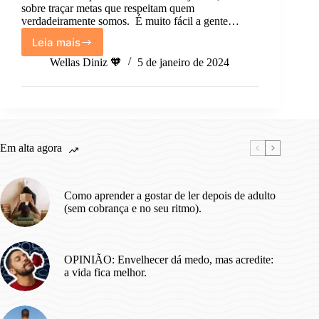
sobre traçar metas que respeitam quem
verdadeiramente somos. É muito fácil a gente…
Leia mais
Opinião:
Faça
Wellas Diniz 🧡
5 de janeiro de 2024
metas
que
respeitam
quem
você
realmente
Em alta agora
é.
Como aprender a gostar de ler depois de adulto
(sem cobrança e no seu ritmo).
OPINIÃO: Envelhecer dá medo, mas acredite:
a vida fica melhor.