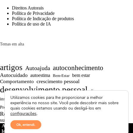
Direitos Autorais
Política de Privacidade
Política de Indicação de produtos
Política de uso de IA
Temas em alta
artigos
autoconhecimento
Autoajuda
Autocuidado
autoestima
bem estar
Bem-Estar
crescimento pessoal
Comportamento
desenvolvimento pessoal
dicas
Motivação
Utilizamos cookies para lhe proporcionar a melhor
inspiração
produtividade
Persistência
experiência no nosso site. Você pode descobrir mais sobre
Reflexões
reflexão
Projetos autorais
quais cookies estamos usando ou desligá-los em
Saúde Mental
Reflexões de Vida
configurações
.
resiliência
superação
textos curtos
vídeos
Ok, entendi.
Avctoris Copyright ©
2026 -
WELLAS | Pensamentos &
Ideias
- Todos os direitos reservados | Proibida cópia total ou