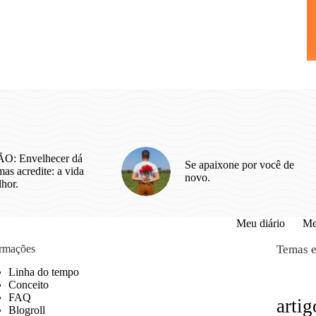
O: Envelhecer dá
Se apaixone por você de
as acredite: a vida
novo.
lhor.
Meu diário
Me
ormações
Temas e
Linha do tempo
Conceito
FAQ
artig
Blogroll