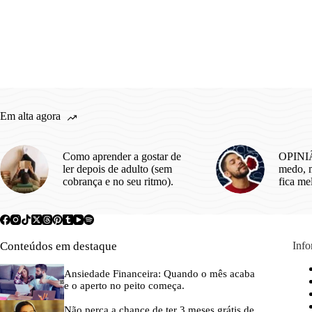
Em alta agora
Como aprender a gostar de
OPINIÃ
ler depois de adulto (sem
medo, m
cobrança e no seu ritmo).
fica me
Conteúdos em destaque
Inf
Ansiedade Financeira: Quando o mês acaba
e o aperto no peito começa.
Não perca a chance de ter 3 meses grátis de