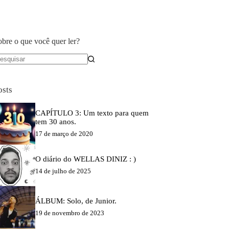
obre o que você quer ler?
em
sultados
osts
CAPÍTULO 3: Um texto para quem
tem 30 anos.
17 de março de 2020
O diário do WELLAS DINIZ : )
14 de julho de 2025
ÁLBUM: Solo, de Junior.
19 de novembro de 2023