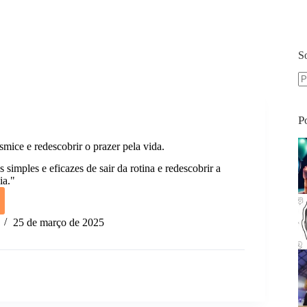
S
S
re
P
mice e redescobrir o prazer pela vida.
simples e eficazes de sair da rotina e redescobrir a
ia."
25 de março de 2025
ce
obrir