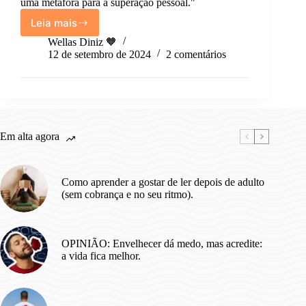
uma metáfora para a superação pessoal."
Leia mais
Cidade
que
Wellas Diniz 🧡
não
12 de setembro de 2024
2 comentários
para,
eu
que
resisto.
Em alta agora
Como aprender a gostar de ler depois de adulto
(sem cobrança e no seu ritmo).
OPINIÃO: Envelhecer dá medo, mas acredite:
a vida fica melhor.