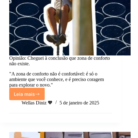
Opinião: Cheguei à conclusão que zona de conforto
não existe.
"A zona de conforto não é confortável: é só o
ambiente que você conhece, e é preciso coragem
para explorar o novo."
Leia mais
Opinião:
Cheguei
Wellas Diniz 🧡
5 de janeiro de 2025
à
conclusão
que
zona
de
conforto