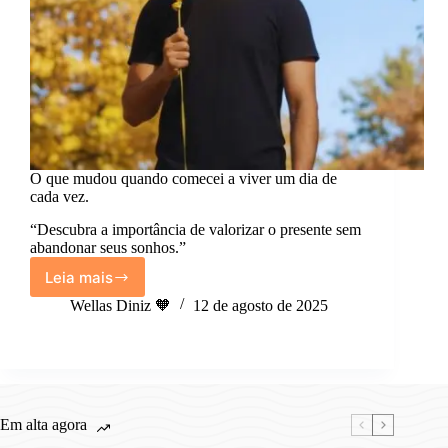
O que mudou quando comecei a viver um dia de
cada vez.
“Descubra a importância de valorizar o presente sem
abandonar seus sonhos.”
Leia mais
O
que
Wellas Diniz 🧡
12 de agosto de 2025
mudou
quando
comecei
a
viver
um
Em alta agora
dia