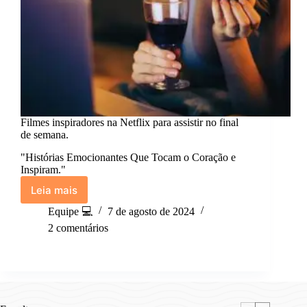
Filmes inspiradores na Netflix para assistir no final
de semana.
"Histórias Emocionantes Que Tocam o Coração e
Inspiram."
Leia mais
Filmes
inspiradores
Equipe 💻
7 de agosto de 2024
na
2 comentários
Netflix
para
assistir
no
final
de