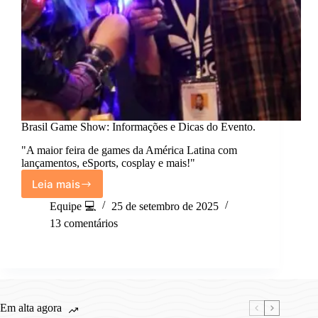
Brasil Game Show: Informações e Dicas do Evento.
"A maior feira de games da América Latina com
lançamentos, eSports, cosplay e mais!"
Leia mais
Brasil
Game
Equipe 💻
25 de setembro de 2025
Show:
13 comentários
Informações
e
Dicas
do
Evento.
Em alta agora