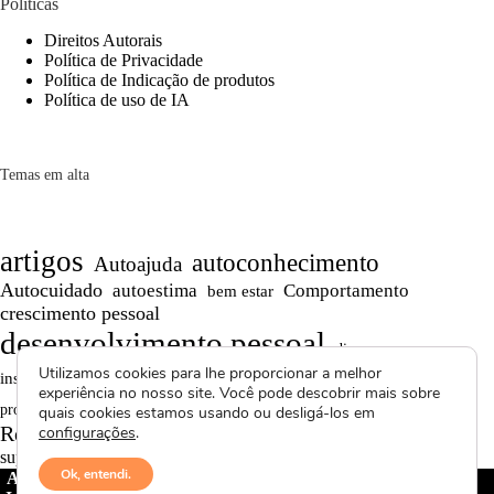
Políticas
Direitos Autorais
Política de Privacidade
Política de Indicação de produtos
Política de uso de IA
Temas em alta
artigos
autoconhecimento
Autoajuda
Autocuidado
autoestima
Comportamento
bem estar
crescimento pessoal
desenvolvimento pessoal
dicas
Motivação
Utilizamos cookies para lhe proporcionar a melhor
inspiração
Maturidade
Persistência
experiência no nosso site. Você pode descobrir mais sobre
Reflexões
reflexão
produtividade
Projetos autorais
quais cookies estamos usando ou desligá-los em
Reflexões de Vida
Saúde Mental
configurações
.
relacionamentos
superação
textos curtos
vídeos
Ok, entendi.
Avctoris Copyright ©
2026 -
WELLAS | Pensamentos &