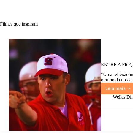
Filmes que inspiram
ENTRE A FICÇÃO
"Uma reflexão in
o rumo da nossa h
Leia mais
ENTRE
A
Wellas Din
FICÇÃ
E
A
VIDA:
A
fé