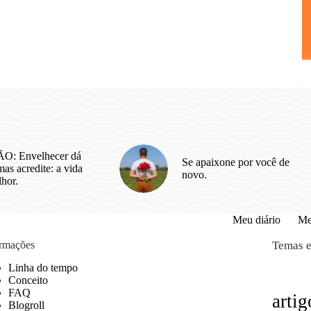
O: Envelhecer dá
Se apaixone por você de
as acredite: a vida
novo.
lhor.
Meu diário
Me
ormações
Temas e
Linha do tempo
Conceito
FAQ
artig
Blogroll