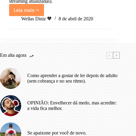
streaming atualizadas).
Leia mais
Filmes
Motivacionais
Wellas Diniz 🧡
8 de abril de 2020
para
inspirar
você
quando
você
precisar.
Em alta agora
Como aprender a gostar de ler depois de adulto
(sem cobrança e no seu ritmo).
OPINIÃO: Envelhecer dá medo, mas acredite:
a vida fica melhor.
Se apaixone por você de novo.