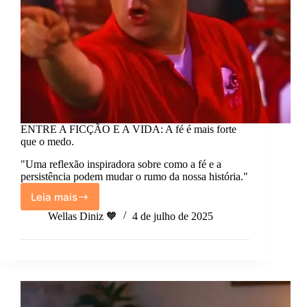
ENTRE A FICÇÃO E A VIDA: A fé é mais forte
que o medo.
"Uma reflexão inspiradora sobre como a fé e a
persistência podem mudar o rumo da nossa história."
Leia mais
ENTRE
A
Wellas Diniz 🧡
4 de julho de 2025
FICÇÃO
E
A
VIDA:
A
fé
é