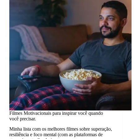
mais
forte
que
o
medo.
Filmes Motivacionais para inspirar você quando
você precisar.
Minha lista com os melhores filmes sobre superação,
resiliência e foco mental (com as plataformas de