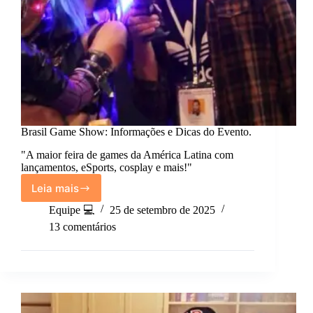
Brasil Game Show: Informações e Dicas do Evento.
"A maior feira de games da América Latina com
lançamentos, eSports, cosplay e mais!"
Leia mais
Brasil
Game
Equipe 💻
25 de setembro de 2025
Show:
13 comentários
Informações
e
Dicas
do
Evento.