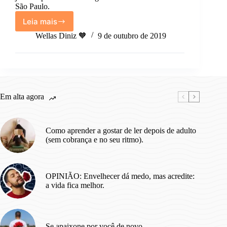
São Paulo.
Leia mais
Exposição
Casa
Wellas Diniz 🧡
9 de outubro de 2019
Warner
by
Friends:
Uma
Imersão
Emocional
Em alta agora
no
Universo
da
Como aprender a gostar de ler depois de adulto
Série
(sem cobrança e no seu ritmo).
OPINIÃO: Envelhecer dá medo, mas acredite:
a vida fica melhor.
Se apaixone por você de novo.