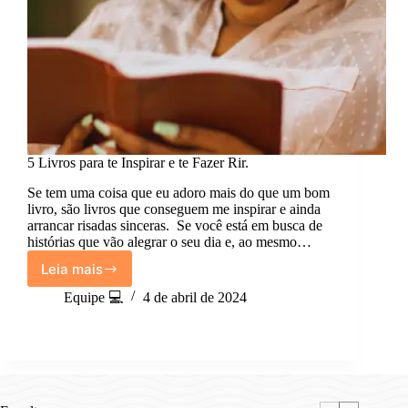
5 Livros para te Inspirar e te Fazer Rir.
Se tem uma coisa que eu adoro mais do que um bom
livro, são livros que conseguem me inspirar e ainda
arrancar risadas sinceras. Se você está em busca de
histórias que vão alegrar o seu dia e, ao mesmo…
Leia mais
5
Livros
Equipe 💻
4 de abril de 2024
para
te
Inspirar
e
te
Fazer