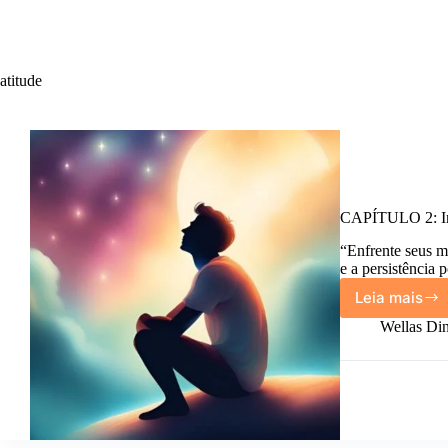
atitude
CAPÍTULO 2: Ins
“Enfrente seus m
e a persistência 
Leia mais
CAPÍT
2:
Wellas Din
Insista
nos
sonhos
que
você
acredit