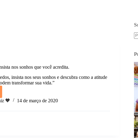
S
S
re
P
ista nos sonhos que você acredita.
edos, insista nos seus sonhos e descubra como a atitude
podem transformar sua vida.”
ULO
iz 🧡
14 de março de 2020
a.