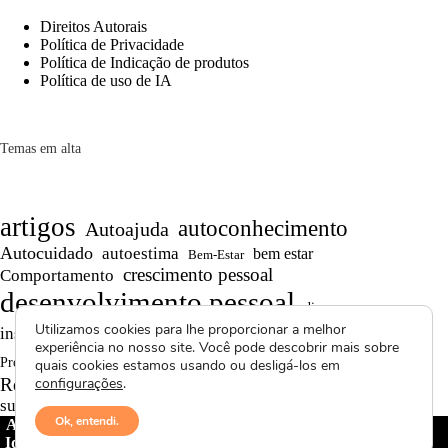
Direitos Autorais
Política de Privacidade
Política de Indicação de produtos
Política de uso de IA
Temas em alta
artigos
autoconhecimento
Autoajuda
Autocuidado
autoestima
bem estar
Bem-Estar
crescimento pessoal
Comportamento
desenvolvimento pessoal
dicas
Motivação
Utilizamos cookies para lhe proporcionar a melhor
inspiração
produtividade
Persistência
experiência no nosso site. Você pode descobrir mais sobre
Reflexões
reflexão
Projetos autorais
quais cookies estamos usando ou desligá-los em
Saúde Mental
Reflexões de Vida
configurações
.
resiliência
superação
textos curtos
vídeos
Ok, entendi.
Avctoris Copyright ©
2026 -
WELLAS | Pensamentos &
Ideias
- Todos os direitos reservados | Proibida cópia total ou