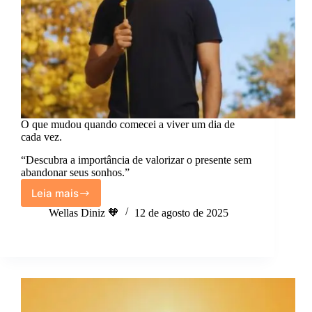
O que mudou quando comecei a viver um dia de
cada vez.
“Descubra a importância de valorizar o presente sem
abandonar seus sonhos.”
Leia mais
O
que
Wellas Diniz 🧡
12 de agosto de 2025
mudou
quando
comecei
a
viver
um
dia