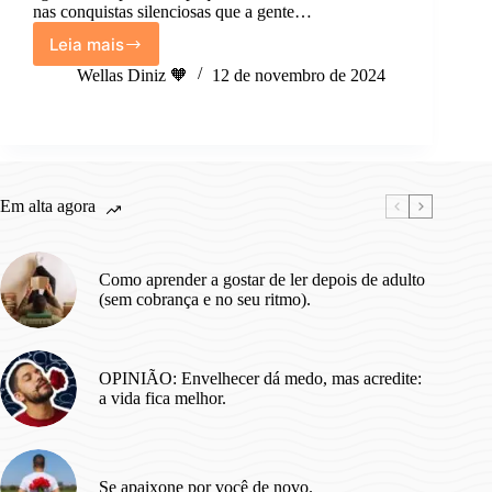
nas conquistas silenciosas que a gente…
Leia mais
A
vida
Wellas Diniz 🧡
12 de novembro de 2024
tá
acontecendo
agora.
Em alta agora
Como aprender a gostar de ler depois de adulto
(sem cobrança e no seu ritmo).
OPINIÃO: Envelhecer dá medo, mas acredite:
a vida fica melhor.
Se apaixone por você de novo.