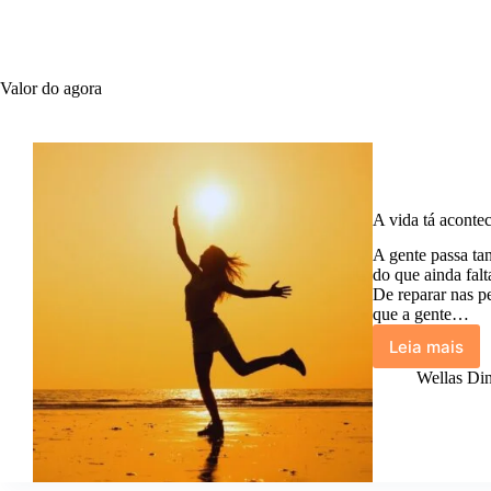
Valor do agora
A vida tá aconte
A gente passa ta
do que ainda fal
De reparar nas pe
que a gente…
Leia mais
A
vida
Wellas Din
tá
aconte
agora.