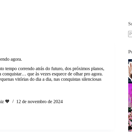
S
S
re
P
cendo agora.
nto tempo correndo atrás do futuro, dos próximos planos,
ta conquistar… que às vezes esquece de olhar pro agora.
quenas vitórias do dia a dia, nas conquistas silenciosas
iz 🧡
12 de novembro de 2024
cendo