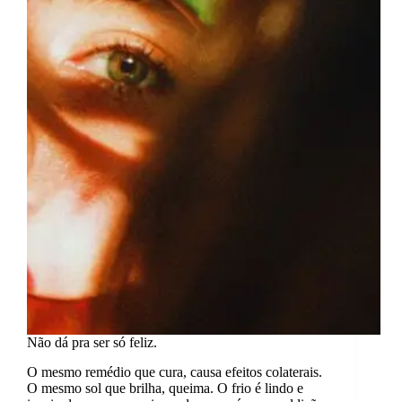
mudança.
Não dá pra ser só feliz.
O mesmo remédio que cura, causa efeitos colaterais.
O mesmo sol que brilha, queima. O frio é lindo e