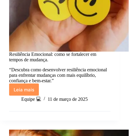
Resiliência Emocional: como se fortalecer em
tempos de mudança.
“Descubra como desenvolver resiliência emocional
para enfrentar mudanças com mais equilíbrio,
confiança e bem-estar.”
Leia mais
Resiliência
Emocional:
Equipe 💻
11 de março de 2025
como
se
fortalecer
em
tempos
de