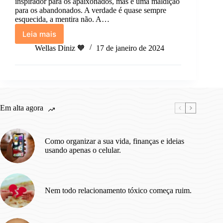
inspirador para os apaixonados, mas é uma maldição
para os abandonados. A verdade é quase sempre
esquecida, a mentira não. A…
Leia mais
Não
dá
Wellas Diniz 🧡
17 de janeiro de 2024
pra
ser
só
feliz.
Em alta agora
Como organizar a sua vida, finanças e ideias
usando apenas o celular.
Nem todo relacionamento tóxico começa ruim.